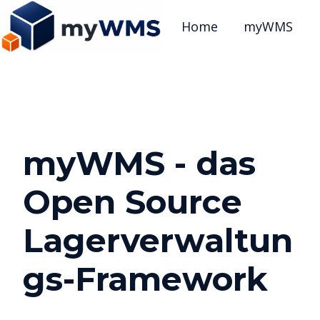
Home
myWMS
S
t
a
r
t
myWMS - das
s
e
Open Source
i
t
Lagerverwaltun
e
gs-Framework