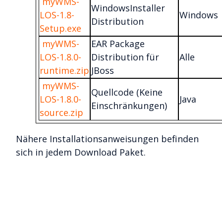
myWMS-
WindowsInstaller
LOS-1.8-
Windows
Distribution
Setup.exe
myWMS-
EAR Package
LOS-1.8.0-
Distribution für
Alle
runtime.zip
JBoss
myWMS-
Quellcode (Keine
LOS-1.8.0-
Java
Einschränkungen)
source.zip
Nähere Installationsanweisungen befinden
sich in jedem Download Paket.